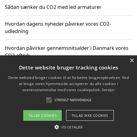
Sådan sænker du CO2 med led armaturer
Hvordan dagens nyheder påvirker vores CO2-
udledning
Hvordan påvirker gennemsnitsalder i Danmark vores
CO2-aftryk
×
Dette website bruger tracking cookies
Hvordan nyheder om CO2-udledning påvirker vores
Dette websted bruger cookies til at forbedre brugeroplevelsen. Ved
hverdag
at bruge vores hjemmeside accepterer du alle cookies i
overensstemmelse med vores cookiepolitik.
Detaljer
STRENGT NØDVENDIGE
Copyright 2026 - Pilanto Aps
TILLAD COOKIES
TILLAD IKKE COOKIES
Om / kontakt
Blog
Betingelser
VIS DETALJER