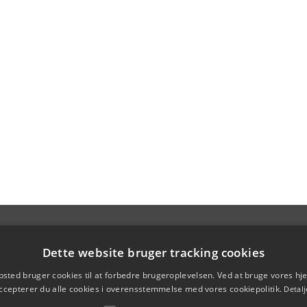
Dette website bruger tracking cookies
sted bruger cookies til at forbedre brugeroplevelsen. Ved at bruge vores 
ccepterer du alle cookies i overensstemmelse med vores cookiepolitik.
Detalj