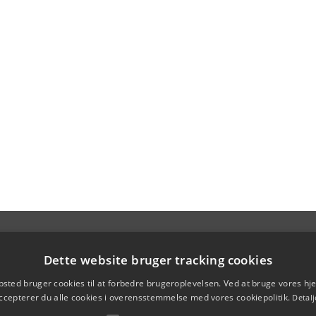
Dette website bruger tracking cookies
sted bruger cookies til at forbedre brugeroplevelsen. Ved at bruge vores 
ccepterer du alle cookies i overensstemmelse med vores cookiepolitik.
Detalj