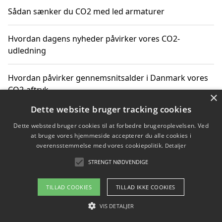
Sådan sænker du CO2 med led armaturer
Hvordan dagens nyheder påvirker vores CO2-
udledning
Hvordan påvirker gennemsnitsalder i Danmark vores
CO2-aftryk
×
Dette website bruger tracking cookies
Hvordan nyheder om CO2-udledning påvirker vores
Dette websted bruger cookies til at forbedre brugeroplevelsen. Ved
hverdag
at bruge vores hjemmeside accepterer du alle cookies i
overensstemmelse med vores cookiepolitik.
Detaljer
STRENGT NØDVENDIGE
Copyright 2026 - Pilanto Aps
TILLAD COOKIES
TILLAD IKKE COOKIES
Om / kontakt
Blog
Betingelser
VIS DETALJER