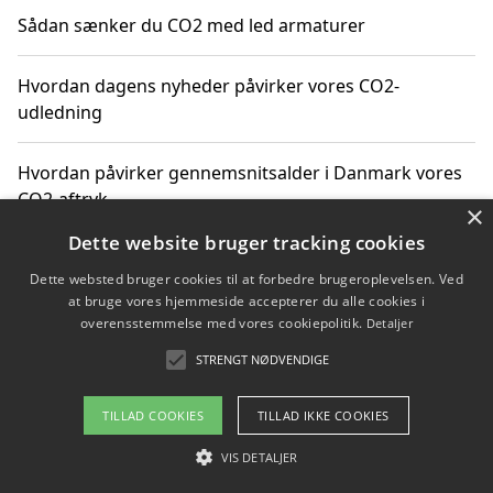
Sådan sænker du CO2 med led armaturer
Hvordan dagens nyheder påvirker vores CO2-
udledning
Hvordan påvirker gennemsnitsalder i Danmark vores
CO2-aftryk
×
Dette website bruger tracking cookies
Hvordan nyheder om CO2-udledning påvirker vores
Dette websted bruger cookies til at forbedre brugeroplevelsen. Ved
hverdag
at bruge vores hjemmeside accepterer du alle cookies i
overensstemmelse med vores cookiepolitik.
Detaljer
STRENGT NØDVENDIGE
Copyright 2026 - Pilanto Aps
TILLAD COOKIES
TILLAD IKKE COOKIES
Om / kontakt
Blog
Betingelser
VIS DETALJER