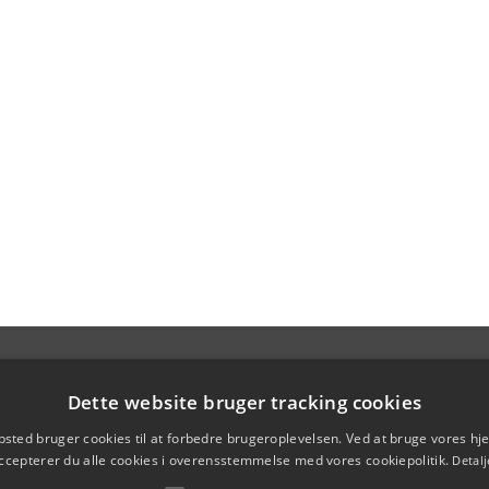
Dette website bruger tracking cookies
sted bruger cookies til at forbedre brugeroplevelsen. Ved at bruge vores 
ccepterer du alle cookies i overensstemmelse med vores cookiepolitik.
Detalj