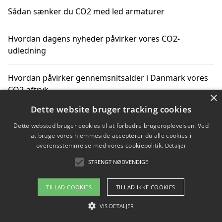
Sådan sænker du CO2 med led armaturer
Hvordan dagens nyheder påvirker vores CO2-
udledning
Hvordan påvirker gennemsnitsalder i Danmark vores
CO2-aftryk
×
Dette website bruger tracking cookies
Hvordan nyheder om CO2-udledning påvirker vores
Dette websted bruger cookies til at forbedre brugeroplevelsen. Ved
hverdag
at bruge vores hjemmeside accepterer du alle cookies i
overensstemmelse med vores cookiepolitik.
Detaljer
STRENGT NØDVENDIGE
Copyright 2026 - Pilanto Aps
TILLAD COOKIES
TILLAD IKKE COOKIES
Om / kontakt
Blog
Betingelser
VIS DETALJER