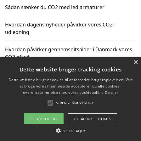
Sådan sænker du CO2 med led armaturer
Hvordan dagens nyheder påvirker vores CO2-
udledning
Hvordan påvirker gennemsnitsalder i Danmark vores
CO2-aftryk
×
Dette website bruger tracking cookies
Hvordan nyheder om CO2-udledning påvirker vores
Dette websted bruger cookies til at forbedre brugeroplevelsen. Ved
hverdag
at bruge vores hjemmeside accepterer du alle cookies i
overensstemmelse med vores cookiepolitik.
Detaljer
STRENGT NØDVENDIGE
Copyright 2026 - Pilanto Aps
TILLAD COOKIES
TILLAD IKKE COOKIES
Om / kontakt
Blog
Betingelser
VIS DETALJER