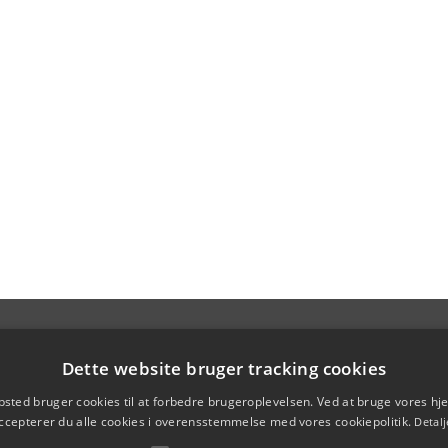
Dette website bruger tracking cookies
sted bruger cookies til at forbedre brugeroplevelsen. Ved at bruge vores 
ccepterer du alle cookies i overensstemmelse med vores cookiepolitik.
Detalj