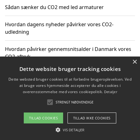
Sådan sænker du CO2 med led armaturer
Hvordan dagens nyheder påvirker vores CO2-
udledning
Hvordan påvirker gennemsnitsalder i Danmark vores
CO2-aftryk
×
Dette website bruger tracking cookies
Hvordan nyheder om CO2-udledning påvirker vores
Dette websted bruger cookies til at forbedre brugeroplevelsen. Ved
hverdag
at bruge vores hjemmeside accepterer du alle cookies i
overensstemmelse med vores cookiepolitik.
Detaljer
STRENGT NØDVENDIGE
Copyright 2026 - Pilanto Aps
TILLAD COOKIES
TILLAD IKKE COOKIES
Om / kontakt
Blog
Betingelser
VIS DETALJER