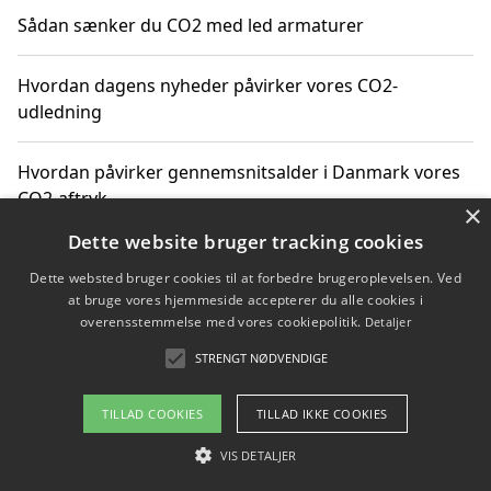
Sådan sænker du CO2 med led armaturer
Hvordan dagens nyheder påvirker vores CO2-
udledning
Hvordan påvirker gennemsnitsalder i Danmark vores
CO2-aftryk
×
Dette website bruger tracking cookies
Hvordan nyheder om CO2-udledning påvirker vores
Dette websted bruger cookies til at forbedre brugeroplevelsen. Ved
hverdag
at bruge vores hjemmeside accepterer du alle cookies i
overensstemmelse med vores cookiepolitik.
Detaljer
STRENGT NØDVENDIGE
Copyright 2026 - Pilanto Aps
TILLAD COOKIES
TILLAD IKKE COOKIES
Om / kontakt
Blog
Betingelser
VIS DETALJER