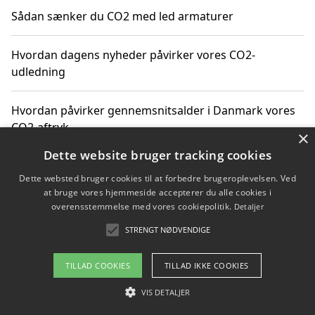
Sådan sænker du CO2 med led armaturer
Hvordan dagens nyheder påvirker vores CO2-
udledning
Hvordan påvirker gennemsnitsalder i Danmark vores
CO2-aftryk
×
Dette website bruger tracking cookies
Hvordan nyheder om CO2-udledning påvirker vores
Dette websted bruger cookies til at forbedre brugeroplevelsen. Ved
hverdag
at bruge vores hjemmeside accepterer du alle cookies i
overensstemmelse med vores cookiepolitik.
Detaljer
STRENGT NØDVENDIGE
Copyright 2026 - Pilanto Aps
TILLAD COOKIES
TILLAD IKKE COOKIES
Om / kontakt
Blog
Betingelser
VIS DETALJER