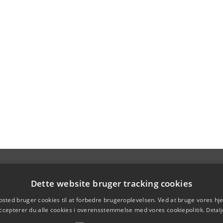
Dette website bruger tracking cookies
sted bruger cookies til at forbedre brugeroplevelsen. Ved at bruge vores 
ccepterer du alle cookies i overensstemmelse med vores cookiepolitik.
Detalj