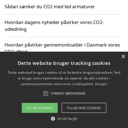
Sådan sænker du CO2 med led armaturer
Hvordan dagens nyheder påvirker vores CO2-
udledning
Hvordan påvirker gennemsnitsalder i Danmark vores
CO2-aftryk
×
Dette website bruger tracking cookies
Hvordan nyheder om CO2-udledning påvirker vores
Dette websted bruger cookies til at forbedre brugeroplevelsen. Ved
hverdag
at bruge vores hjemmeside accepterer du alle cookies i
overensstemmelse med vores cookiepolitik.
Detaljer
STRENGT NØDVENDIGE
Copyright 2026 - Pilanto Aps
TILLAD COOKIES
TILLAD IKKE COOKIES
Om / kontakt
Blog
Betingelser
VIS DETALJER