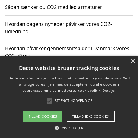
Sådan sænker du CO2 med led armaturer
Hvordan dagens nyheder påvirker vores CO2-
udledning
Hvordan påvirker gennemsnitsalder i Danmark vores
CO2-aftryk
×
Dette website bruger tracking cookies
Hvordan nyheder om CO2-udledning påvirker vores
Dette websted bruger cookies til at forbedre brugeroplevelsen. Ved
hverdag
at bruge vores hjemmeside accepterer du alle cookies i
overensstemmelse med vores cookiepolitik.
Detaljer
STRENGT NØDVENDIGE
Copyright 2026 - Pilanto Aps
TILLAD COOKIES
TILLAD IKKE COOKIES
Om / kontakt
Blog
Betingelser
VIS DETALJER