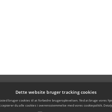
Dette website bruger tracking cookies
sted bruger cookies til at forbedre brugeroplevelsen. Ved at bruge vores 
ccepterer du alle cookies i overensstemmelse med vores cookiepolitik.
Detalj