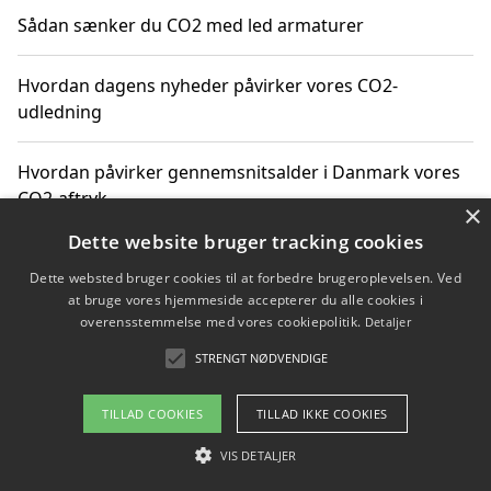
Sådan sænker du CO2 med led armaturer
Hvordan dagens nyheder påvirker vores CO2-
udledning
Hvordan påvirker gennemsnitsalder i Danmark vores
CO2-aftryk
×
Dette website bruger tracking cookies
Hvordan nyheder om CO2-udledning påvirker vores
Dette websted bruger cookies til at forbedre brugeroplevelsen. Ved
hverdag
at bruge vores hjemmeside accepterer du alle cookies i
overensstemmelse med vores cookiepolitik.
Detaljer
STRENGT NØDVENDIGE
Copyright 2026 - Pilanto Aps
TILLAD COOKIES
TILLAD IKKE COOKIES
Om / kontakt
Blog
Betingelser
VIS DETALJER