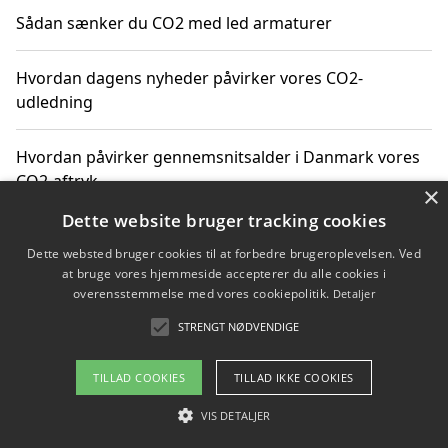
Sådan sænker du CO2 med led armaturer
Hvordan dagens nyheder påvirker vores CO2-
udledning
Hvordan påvirker gennemsnitsalder i Danmark vores
CO2-aftryk
×
Dette website bruger tracking cookies
Hvordan nyheder om CO2-udledning påvirker vores
Dette websted bruger cookies til at forbedre brugeroplevelsen. Ved
hverdag
at bruge vores hjemmeside accepterer du alle cookies i
overensstemmelse med vores cookiepolitik.
Detaljer
STRENGT NØDVENDIGE
Copyright 2026 - Pilanto Aps
TILLAD COOKIES
TILLAD IKKE COOKIES
Om / kontakt
Blog
Betingelser
VIS DETALJER