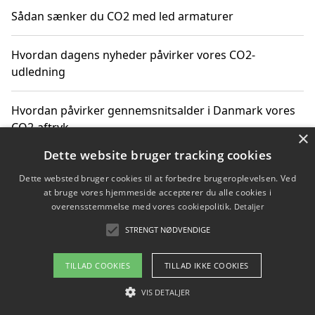
Sådan sænker du CO2 med led armaturer
Hvordan dagens nyheder påvirker vores CO2-
udledning
Hvordan påvirker gennemsnitsalder i Danmark vores
CO2-aftryk
×
Dette website bruger tracking cookies
Hvordan nyheder om CO2-udledning påvirker vores
Dette websted bruger cookies til at forbedre brugeroplevelsen. Ved
hverdag
at bruge vores hjemmeside accepterer du alle cookies i
overensstemmelse med vores cookiepolitik.
Detaljer
STRENGT NØDVENDIGE
Copyright 2026 - Pilanto Aps
TILLAD COOKIES
TILLAD IKKE COOKIES
Om / kontakt
Blog
Betingelser
VIS DETALJER