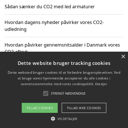
Sådan sænker du CO2 med led armaturer
Hvordan dagens nyheder påvirker vores CO2-
udledning
Hvordan påvirker gennemsnitsalder i Danmark vores
CO2-aftryk
×
Dette website bruger tracking cookies
Hvordan nyheder om CO2-udledning påvirker vores
Dette websted bruger cookies til at forbedre brugeroplevelsen. Ved
hverdag
at bruge vores hjemmeside accepterer du alle cookies i
overensstemmelse med vores cookiepolitik.
Detaljer
STRENGT NØDVENDIGE
Copyright 2026 - Pilanto Aps
TILLAD COOKIES
TILLAD IKKE COOKIES
Om / kontakt
Blog
Betingelser
VIS DETALJER