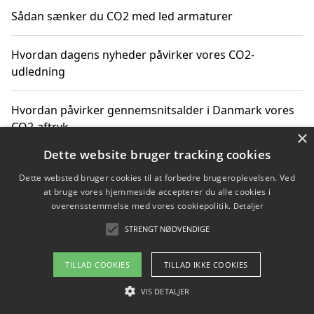
Sådan sænker du CO2 med led armaturer
Hvordan dagens nyheder påvirker vores CO2-
udledning
Hvordan påvirker gennemsnitsalder i Danmark vores
CO2-aftryk
×
Dette website bruger tracking cookies
Hvordan nyheder om CO2-udledning påvirker vores
Dette websted bruger cookies til at forbedre brugeroplevelsen. Ved
hverdag
at bruge vores hjemmeside accepterer du alle cookies i
overensstemmelse med vores cookiepolitik.
Detaljer
STRENGT NØDVENDIGE
Copyright 2026 - Pilanto Aps
TILLAD COOKIES
TILLAD IKKE COOKIES
Om / kontakt
Blog
Betingelser
VIS DETALJER