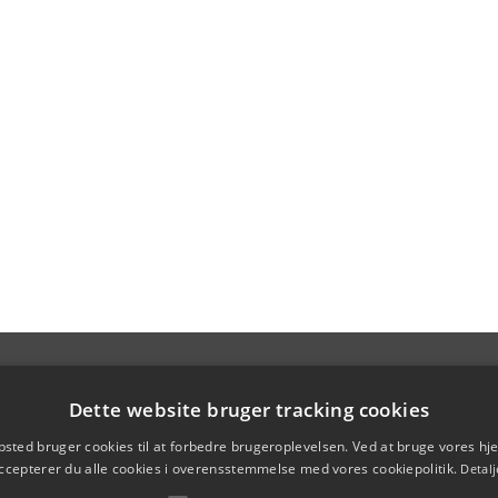
Dette website bruger tracking cookies
sted bruger cookies til at forbedre brugeroplevelsen. Ved at bruge vores 
ccepterer du alle cookies i overensstemmelse med vores cookiepolitik.
Detalj