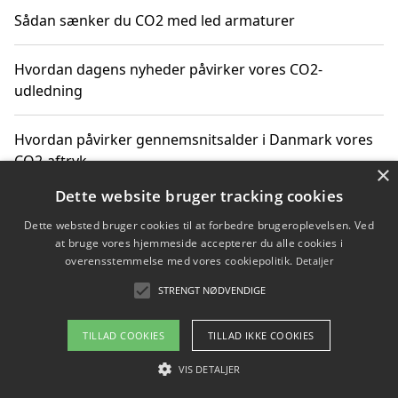
Sådan sænker du CO2 med led armaturer
Hvordan dagens nyheder påvirker vores CO2-
udledning
Hvordan påvirker gennemsnitsalder i Danmark vores
CO2-aftryk
×
Dette website bruger tracking cookies
Hvordan nyheder om CO2-udledning påvirker vores
Dette websted bruger cookies til at forbedre brugeroplevelsen. Ved
hverdag
at bruge vores hjemmeside accepterer du alle cookies i
overensstemmelse med vores cookiepolitik.
Detaljer
STRENGT NØDVENDIGE
Copyright 2026 - Pilanto Aps
TILLAD COOKIES
TILLAD IKKE COOKIES
Om / kontakt
Blog
Betingelser
VIS DETALJER