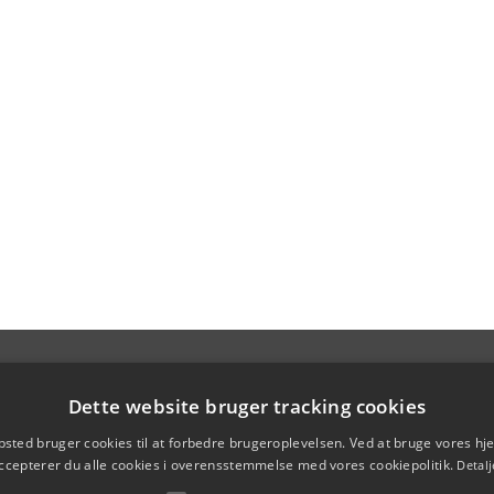
Dette website bruger tracking cookies
sted bruger cookies til at forbedre brugeroplevelsen. Ved at bruge vores 
ccepterer du alle cookies i overensstemmelse med vores cookiepolitik.
Detalj