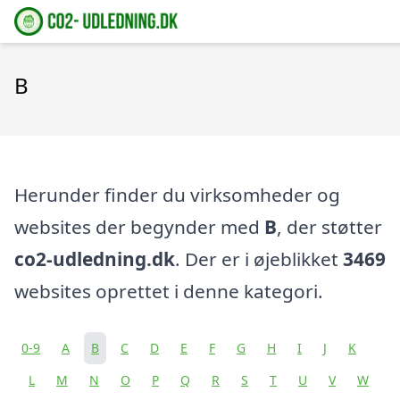
B
Herunder finder du virksomheder og
websites der begynder med
B
, der støtter
co2-udledning.dk
. Der er i øjeblikket
3469
websites oprettet i denne kategori.
0-9
A
B
C
D
E
F
G
H
I
J
K
L
M
N
O
P
Q
R
S
T
U
V
W