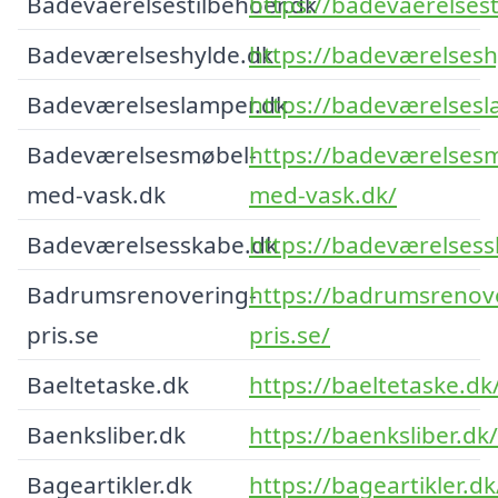
Badevaerelsestilbehoer.dk
https://badevaerelsest
Badeværelseshylde.dk
https://badeværelsesh
Badeværelseslamper.dk
https://badeværelsesl
Badeværelsesmøbel-
https://badeværelses
med-vask.dk
med-vask.dk/
Badeværelsesskabe.dk
https://badeværelsess
Badrumsrenovering-
https://badrumsrenov
pris.se
pris.se/
Baeltetaske.dk
https://baeltetaske.dk
Baenksliber.dk
https://baenksliber.dk/
Bageartikler.dk
https://bageartikler.dk