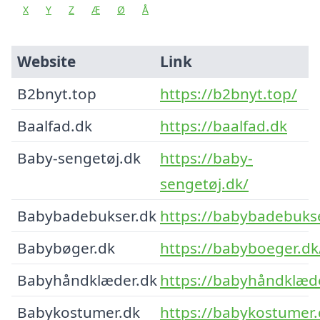
X
Y
Z
Æ
Ø
Å
Website
Link
B2bnyt.top
https://b2bnyt.top/
Baalfad.dk
https://baalfad.dk
Baby-sengetøj.dk
https://baby-
sengetøj.dk/
Babybadebukser.dk
https://babybadebukse
Babybøger.dk
https://babyboeger.dk
Babyhåndklæder.dk
https://babyhåndklæde
Babykostumer.dk
https://babykostumer.