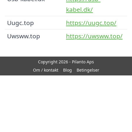
kabel.dk/
Uugc.top
https://uugc.top/
Uwsww.top
https://uwsww.top/
Copyright 2026 - Pilanto Aps
Om / kontakt
Blog
Betingelser