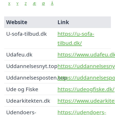
X
Y
Z
Æ
Ø
Å
Website
Link
U-sofa-tilbud.dk
https://u-sofa-
tilbud.dk/
Udafeu.dk
https://www.udafeu.d
Uddannelsesnyt.top
https://uddannelsesny
Uddannelsesposten.top
https://uddannelsespo
Ude og Fiske
https://udeogfiske.dk/
Udearkitekten.dk
https://www.udearkite
Udendoers-
https://udendoers-