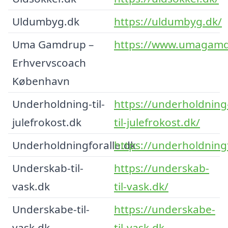
Uldumbyg.dk
https://uldumbyg.dk/
Uma Gamdrup –
https://www.umagamd
Erhvervscoach
København
Underholdning-til-
https://underholdning
julefrokost.dk
til-julefrokost.dk/
Underholdningforalle.dk
https://underholdningf
Underskab-til-
https://underskab-
vask.dk
til-vask.dk/
Underskabe-til-
https://underskabe-
vask.dk
til-vask.dk