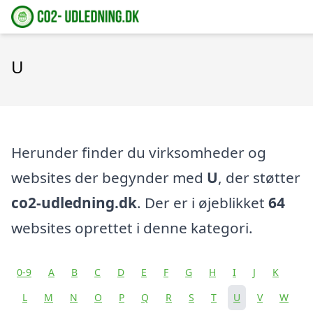
U
Herunder finder du virksomheder og
websites der begynder med
U
, der støtter
co2-udledning.dk
. Der er i øjeblikket
64
websites oprettet i denne kategori.
0-9
A
B
C
D
E
F
G
H
I
J
K
L
M
N
O
P
Q
R
S
T
U
V
W