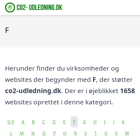
F
Herunder finder du virksomheder og
websites der begynder med
F
, der støtter
co2-udledning.dk
. Der er i øjeblikket
1658
websites oprettet i denne kategori.
0-9
A
B
C
D
E
F
G
H
I
J
K
L
M
N
O
P
Q
R
S
T
U
V
W