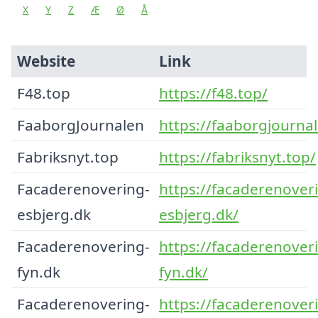
X
Y
Z
Æ
Ø
Å
Website
Link
F48.top
https://f48.top/
FaaborgJournalen
https://faaborgjourna
Fabriksnyt.top
https://fabriksnyt.top/
Facaderenovering-
https://facaderenover
esbjerg.dk
esbjerg.dk/
Facaderenovering-
https://facaderenover
fyn.dk
fyn.dk/
Facaderenovering-
https://facaderenover