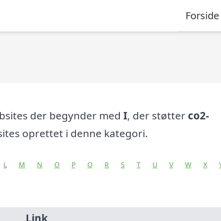
Forside
ebsites der begynder med
I
, der støtter
co2-
tes oprettet i denne kategori.
L
M
N
O
P
Q
R
S
T
U
V
W
X
Link