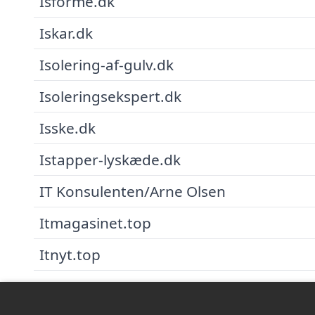
Isforme.dk
Iskar.dk
Isolering-af-gulv.dk
Isoleringsekspert.dk
Isske.dk
Istapper-lyskæde.dk
IT Konsulenten/Arne Olsen
Itmagasinet.top
Itnyt.top
Itposten.top