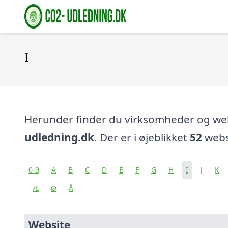
I
Herunder finder du virksomheder og w
udledning.dk
. Der er i øjeblikket
52
websi
0-9
A
B
C
D
E
F
G
H
I
J
K
Æ
Ø
Å
Website