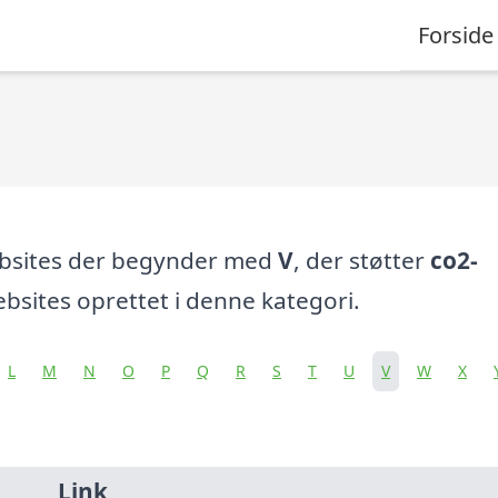
Forside
ebsites der begynder med
V
, der støtter
co2-
bsites oprettet i denne kategori.
L
M
N
O
P
Q
R
S
T
U
V
W
X
Link