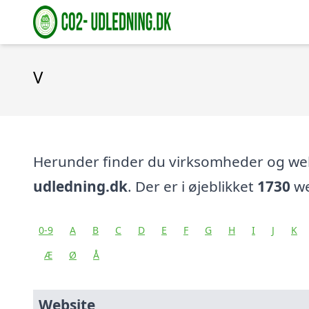
V
Herunder finder du virksomheder og w
udledning.dk
. Der er i øjeblikket
1730
we
0-9
A
B
C
D
E
F
G
H
I
J
K
Æ
Ø
Å
Website