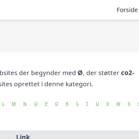
Forside
ebsites der begynder med
Ø
, der støtter
co2-
tes oprettet i denne kategori.
L
M
N
O
P
Q
R
S
T
U
V
W
X
Link