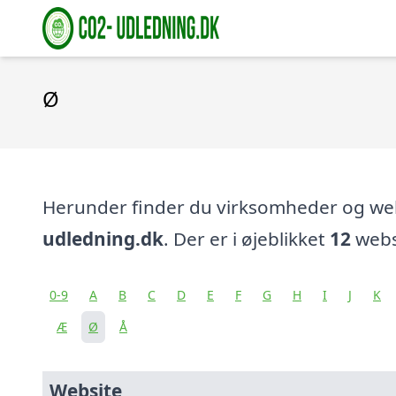
Ø
Herunder finder du virksomheder og w
udledning.dk
. Der er i øjeblikket
12
websi
0-9
A
B
C
D
E
F
G
H
I
J
K
Æ
Ø
Å
Website