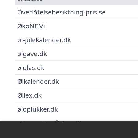
Överlåtelsebesiktning-pris.se
ØkoNEMi
øl-julekalender.dk
ølgave.dk
ølglas.dk
Ølkalender.dk
Øllex.dk
øloplukker.dk
ølsmagning-århus.dk
ønsker-til-ham.dk